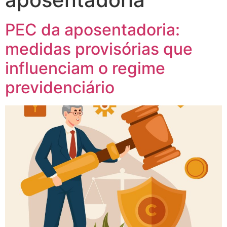
PEC da aposentadoria:
medidas provisórias que
influenciam o regime
previdenciário