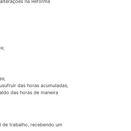
 alterações na Reforma
s;
as;
sufruir das horas acumuladas;
ldo das horas de maneira
l de trabalho, recebendo um