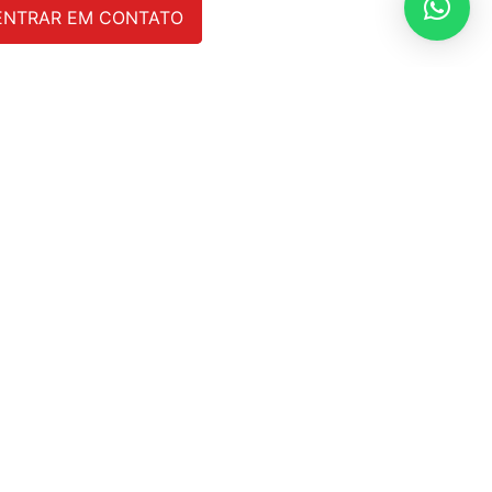
ENTRAR EM CONTATO
Conheça os riscos ocultos e
as soluções mediante a gestão
de trabalho híbrido e
teletrabalho
O trabalho híbrido e o teletrabalho deixaram
de ser tendência para se tornarem realidade
em muitas empresas. A pandemia acelerou
esse processo, mas, mesmo após o retorno
gradual das atividades
LEIA MAIS »