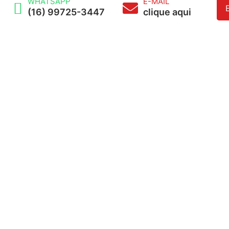
WHATSAPP
E-MAIL
(16) 99725-3447
clique aqui
Conheça as regras atuais
entre a aposentadoria por
idade e por tempo de
contribuição
A aposentadoria é um dos temas que mais
geram dúvidas entre os trabalhadores
brasileiros. Desde a Reforma da Previdência,
aprovada em 2019, muitas regras mudaram,
especialmente no que diz respeito
LEIA MAIS »