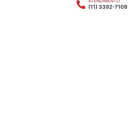
ATENDIMENTO
(11) 3392-7109
O que é e como caracterizar
horas extras na jornada 12 x
36
A jornada de trabalho 12×36, em que o
colaborador trabalha por 12 horas seguidas e
descansa pelas 36 horas seguintes, é cada
vez mais comum em setores como saúde,
vigilância,
LEIA MAIS »