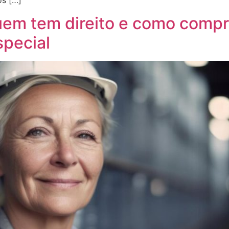
os […]
quem tem direito e como comp
special