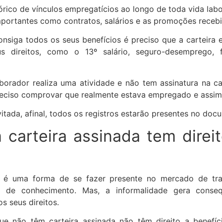
ico de vínculos empregatícios ao longo de toda vida labor
portantes como contratos, salários e as promoções recebi
nsiga todos os seus benefícios é preciso que a carteira 
s direitos, como o 13º salário, seguro-desemprego, fé
orador realiza uma atividade e não tem assinatura na c
reciso comprovar que realmente estava empregado e assim 
tada, afinal, todos os registros estarão presentes no doc
carteira assinada tem direit
a é uma forma de se fazer presente no mercado de tra
a de conhecimento. Mas, a informalidade gera conseq
s seus direitos.
que não têm carteira assinada não têm direito a benefíc