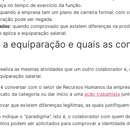
nça no tempo de exercício da função.
quando a empresa tem um plano de carreira formal, com cr
paração pode ser negada.
adas:
quando comprovado que existem diferenças na produ
aplica a equiparação salarial.
r a equiparação e quais as c
aliza as mesmas atividades que um outro colaborador e, n
uiparação salarial.
o é conversar com o setor de Recursos Humanos da empre
icato da categoria ou dar início a uma
ação trabalhista
junt
ar que existem diferenças legítimas, as quais justifiquem a
ndique o “paradigma”, isto é, o colaborador com quem de
tos podem ser solicitados para comprovar a identidade d